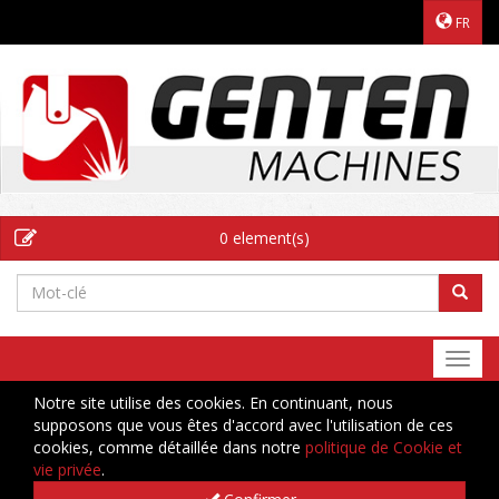
FR
0 element(s)
Togg
navi
Notre site utilise des cookies. En continuant, nous
supposons que vous êtes d'accord avec l'utilisation de ces
cookies, comme détaillée dans notre
politique de Cookie et
vie privée
.