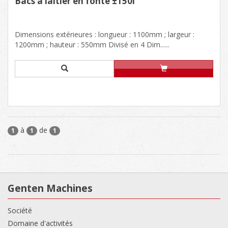
Bacs à laitier en fonte ±150l
Dimensions extérieures : longueur : 1100mm ; largeur :
1200mm ; hauteur : 550mm Divisé en 4 Dim......
à
de
1
1
1
Genten Machines
Société
Domaine d'activités