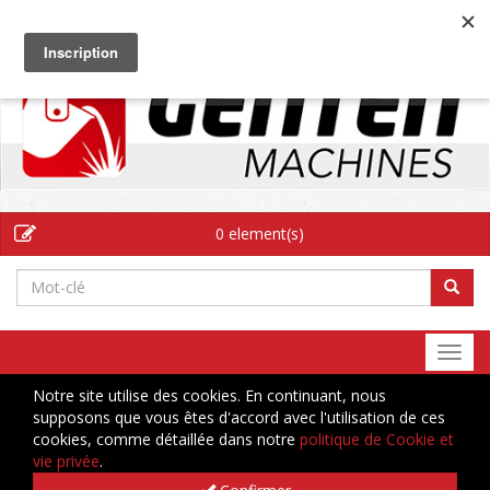
FR
0 element(s)
Togg
navi
Notre site utilise des cookies. En continuant, nous
supposons que vous êtes d'accord avec l'utilisation de ces
cookies, comme détaillée dans notre
politique de Cookie et
vie privée
.