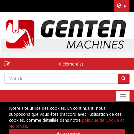
FR
0 element(s)
Togg
navi
Notre site utilise des cookies. En continuant, nous
supposons que vous êtes d'accord avec l'utilisation de ces
cookies, comme détaillée dans notre
politique de Cookie et
vie privée
.