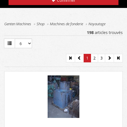
Confirmer
Genten Machines
Shop
Machines de fonderie
Noyautage
198
articles trouvés
1
2
3