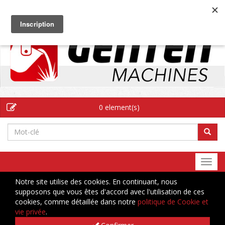
FR
0 element(s)
Togg
navi
Notre site utilise des cookies. En continuant, nous
supposons que vous êtes d'accord avec l'utilisation de ces
cookies, comme détaillée dans notre
politique de Cookie et
vie privée
.