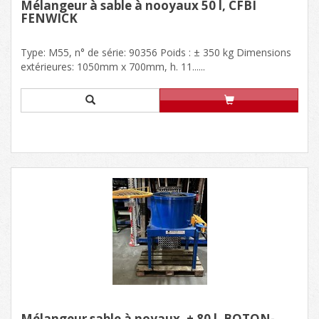
Mélangeur à sable à nooyaux 50 l, CFBI
FENWICK
Type: M55, n° de série: 90356 Poids : ± 350 kg Dimensions
extérieures: 1050mm x 700mm, h. 11......
Mélangeur sable à noyaux, ± 80 l, BOTON-