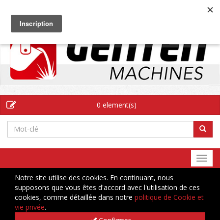
FR
0 element(s)
Togg
navi
Notre site utilise des cookies. En continuant, nous
supposons que vous êtes d'accord avec l'utilisation de ces
cookies, comme détaillée dans notre
politique de Cookie et
vie privée
.