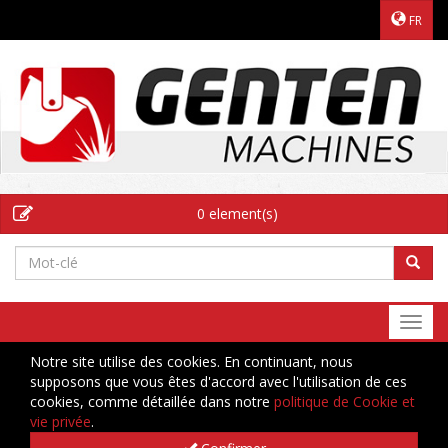
FR
0 element(s)
Togg
navi
Notre site utilise des cookies. En continuant, nous
supposons que vous êtes d'accord avec l'utilisation de ces
cookies, comme détaillée dans notre
politique de Cookie et
vie privée
.