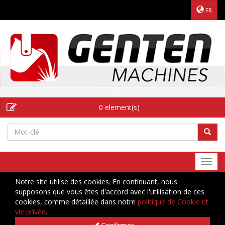
FR
0 element(s)
Togg
navi
Notre site utilise des cookies. En continuant, nous
supposons que vous êtes d'accord avec l'utilisation de ces
cookies, comme détaillée dans notre
politique de Cookie et
vie privée
.