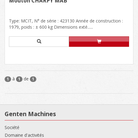
Mouton CHARPY MAB
Type: MCIT, N° de série : 423130 Année de construction :
1979, poids : ± 600 kg Dimensions exté......
à
de
1
1
1
Genten Machines
Société
Domaine d'activités