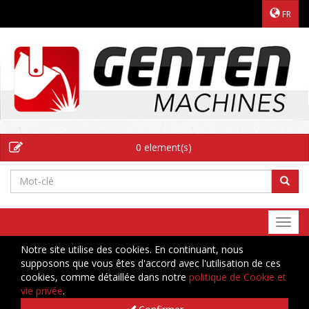
FR
0 element(s)
Togg
navi
Notre site utilise des cookies. En continuant, nous
supposons que vous êtes d'accord avec l'utilisation de ces
cookies, comme détaillée dans notre
politique de Cookie et
vie privée
.