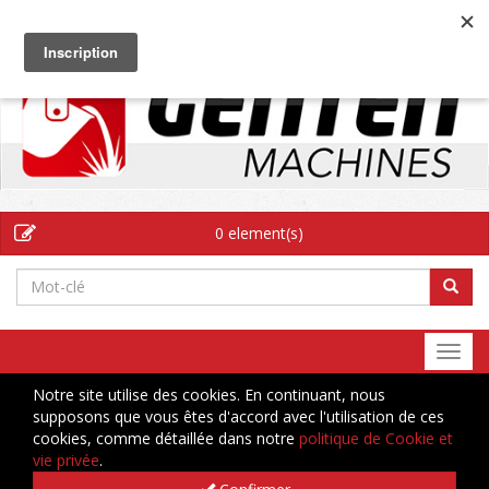
FR
0 element(s)
Togg
navi
Notre site utilise des cookies. En continuant, nous
supposons que vous êtes d'accord avec l'utilisation de ces
cookies, comme détaillée dans notre
politique de Cookie et
vie privée
.