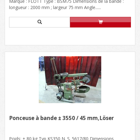
Marque : FLOTT Type : BSM75 Dimensions de la bande :
longueur : 2000 mm ; largeur 75 mm Angle......
Ponceuse à bande ± 3550 / 45 mm,Löser
Poids: ± 80 kg Typ KS350 N. S. 5617/80 Dimensions