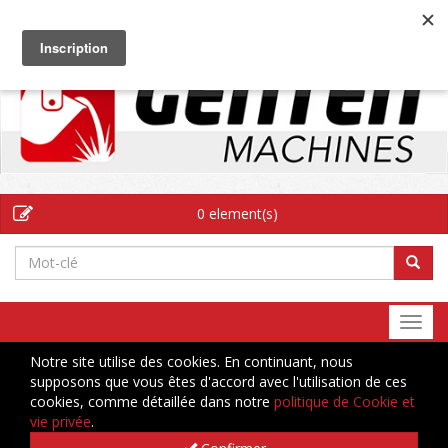
FR
0 element(s)
Togg
navi
Notre site utilise des cookies. En continuant, nous
supposons que vous êtes d'accord avec l'utilisation de ces
cookies, comme détaillée dans notre
politique de Cookie et
vie privée
.