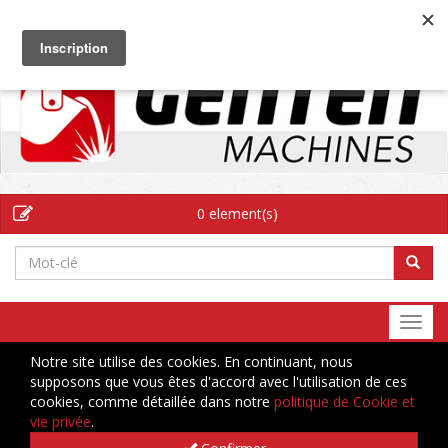
FR
0 element(s)
Togg
navi
Notre site utilise des cookies. En continuant, nous
supposons que vous êtes d'accord avec l'utilisation de ces
cookies, comme détaillée dans notre
politique de Cookie et
vie privée
.