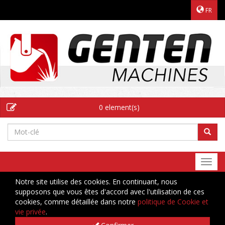
FR
0 element(s)
Togg
navi
Notre site utilise des cookies. En continuant, nous
supposons que vous êtes d'accord avec l'utilisation de ces
cookies, comme détaillée dans notre
politique de Cookie et
vie privée
.