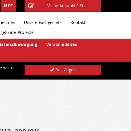
Meine Auswahl
0 Stk.
DE
rnehmen
Unsere Fachgebiete
Kontakt
geführte Projekte
aterialbewegung
Verschiedenes
e weiter
Bestätigen