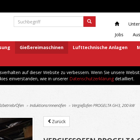
Unte
Jobs
Aus
ösung
Gießereimaschinen
Lufttechnische Anlagen
M
erhalten auf dieser Website zu verbessern. Wenn Sie unsere Websit
kies einverstanden, wie in unserer
Datenschutzerklärung
detailliert.
zbetrieb/Öfen
Induktionsrinnenöfen
Vergießofen PROGELTA GH3, 200 kW
Zurück