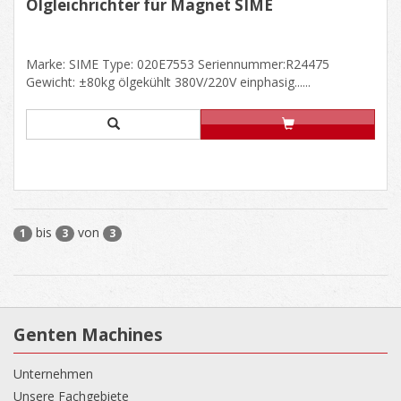
Ölgleichrichter für Magnet SIME
Marke: SIME Type: 020E7553 Seriennummer:R24475
Gewicht: ±80kg ölgekühlt 380V/220V einphasig......
bis
von
1
3
3
Genten Machines
Unternehmen
Unsere Fachgebiete