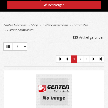
Bestätigen
Genten Machines
Shop
Gießereimaschinen
Formkästen
Diverse Formkästen
125
Artikel gefunden
1
2
3