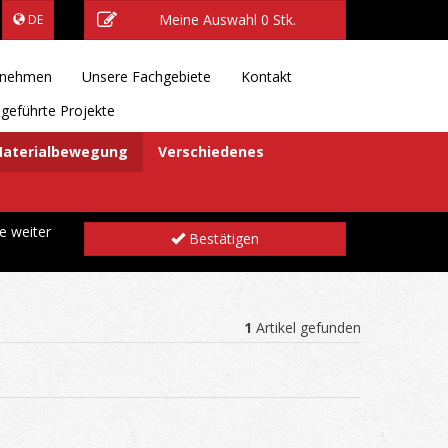
Meine Auswahl
0 Stk.
DE
rnehmen
Unsere Fachgebiete
Kontakt
geführte Projekte
aterialbewegung
Verschiedenes
e weiter
Bestätigen
1
Artikel gefunden