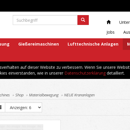
Unte
Jobs
Aus
ösung
Gießereimaschinen
Lufttechnische Anlagen
M
erhalten auf dieser Website zu verbessern. Wenn Sie unsere Websit
kies einverstanden, wie in unserer
Datenschutzerklärung
detailliert.
chines
Shop
Materialbewegung
NEUE Krananlagen