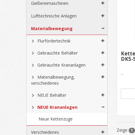
Gießereimaschinen
Lufttechnische Anlagen
Materialbewegung
Flurfördertechnik
Gebrauchte Behälter
Kett
DK5-5
Gebrauchte Krananlagen
...
Materialbewegung,
verschiedenes
NEUE Behälter
NEUE Krananlagen
Neue Kettenzüge
Zeige
1
Verschiedenes