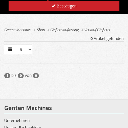
Bestätigen
Genten Machines
Shop
Gießereiauflösung
Verkauf Gießerei
0
Artikel gefunden
bis
von
1
0
0
Genten Machines
Unternehmen
Unsere Fachgebiete