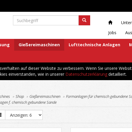
Unte
Jobs
Aus
ösung
Gießereimaschinen
Lufttechnische Anlagen
M
erhalten auf dieser Website zu verbessern. Wenn Sie unsere Websit
kies einverstanden, wie in unserer
Datenschutzerklärung
detailliert.
chines
Shop
Gießereimaschinen
Formanlagen für chemisch gebundene S
agen f. chemisch gebundene Sande