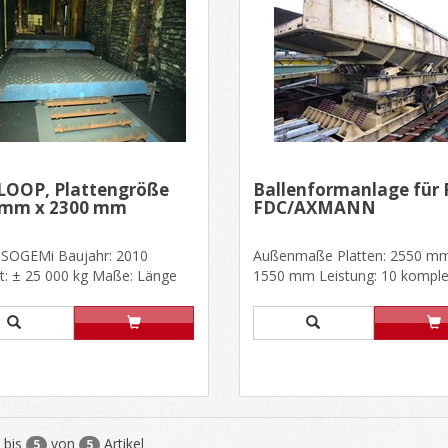
LOOP, Plattengröße
Ballenformanlage für 
 mm x 2300 mm
FDC/AXMANN
 SOGEMi Baujahr: 2010
Außenmaße Platten: 2550 mm
t: ± 25 000 kg Maße: Länge
1550 mm Leistung: 10 komple
 mm, Breite ± 7 000 mm
Ballen/h Mit Sandregenerierung 
bis
von
Artikel
5
5