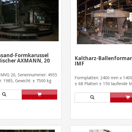
nsand-Formkarussel
Kaltharz-Ballenforma
Mischer AXMANN, 20
IMF
TMVG 20, Seriennummer: 4955
Formplatten: 2400 mm x 140
: 1985, Gewicht: ± 7500 kg
± 68 Platten ± 150 laufende 
 außen: 7000 x 1500......
Rollenbahn 4 x Querverfahrwag.