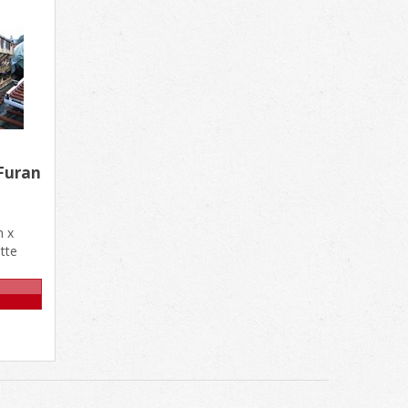
Furan
 x
tte
Mi......