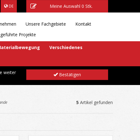
Meine Auswahl
0 Stk.
DE
rnehmen
Unsere Fachgebiete
Kontakt
geführte Projekte
aterialbewegung
Verschiedenes
e weiter
Bestätigen
ande
5
Artikel gefunden