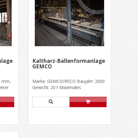
nlage
Kaltharz-Ballenformanlage
GEMCO
0 mm,
Marke: GEMCO/RECO Baujahr: 2000
Meter
Gewicht: 20 t Maximales
.....
Ballenformat 1500 mm x 1000 mm x
300/3......