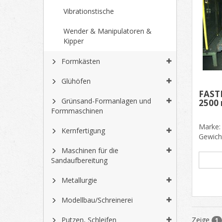
Vibrationstische
Wender & Manipulatoren &
Kipper
Formkästen
Glühöfen
FAST
Grünsand-Formanlagen und
2500
Formmaschinen
Marke:
Kernfertigung
Gewich
18 000
Maschinen für die
Fas......
Sandaufbereitung
Metallurgie
Modellbau/Schreinerei
Putzen, Schleifen
Zeige
1