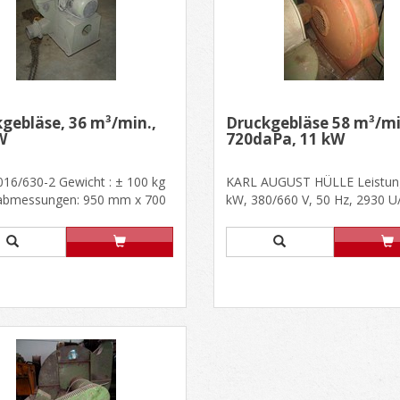
gebläse, 36 m³/min.,
Druckgebläse 58 m³/mi
W
720daPa, 11 kW
016/630-2 Gewicht : ± 100 kg
KARL AUGUST HÜLLE Leistung
bmessungen: 950 mm x 700
kW, 380/660 V, 50 Hz, 2930 U
950 mm Motor: BBC, T......
Direkter Antrieb Druckventilat...