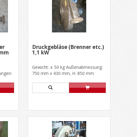
er
Druckgebläse (Brenner etc.)
00mm
1,1 kW
Gewicht: ± 50 kg Außenabmessung:
ungen:
750 mm x 430 mm, H. 850 mm
m
Motor: BROOK, 1,1 kW, 220/380 V,
28......