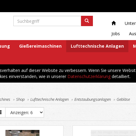
Unte
Jobs
Aus
ösung
Gießereimaschinen
Lufttechnische Anlagen
M
erhalten auf dieser Website zu verbessern. Wenn Sie unsere Websit
kies einverstanden, wie in unserer
Datenschutzerklärung
detailliert.
chines
Shop
Lufttechnische Anlagen
Entstaubungsanlagen
Gebläse