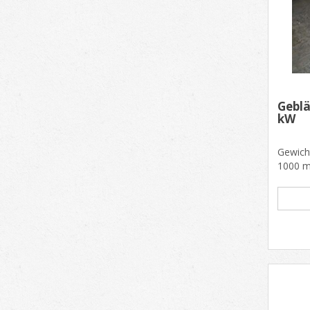
Geblä
kW
Gewich
1000 m
Motor:
1,......