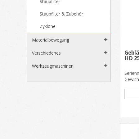
Staubfilter
Staubfilter & Zubehör
Zyklone
Materialbewegung
Gebl
Verschiedenes
HD 25
Werkzeugmaschinen
Serien
Gewich
x 500 
ELEKTRI.