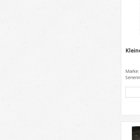
Klein
Marke:
Serien
kg Au
300mm..