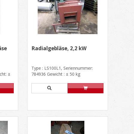
äse
Radialgebläse, 2,2 kW
Type : LS100L1, Seriennummer:
ht: ±
784936 Gewicht : ± 50 kg
40mm x
Außenabmessungen : 860 mm x 450
mm, H. 1......