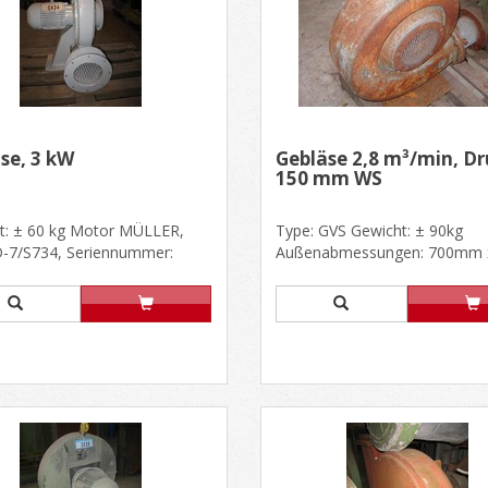
se, 3 kW
Gebläse 2,8 m³/min, D
150 mm WS
t: ± 60 kg Motor MÜLLER,
Type: GVS Gewicht: ± 90kg
D-7/S734, Seriennummer:
Außenabmessungen: 700mm 
, 2850 U/min, 220/380 V, 3
500mm, H. 650mm Leistung: 
220/380......