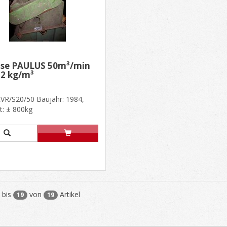
äse PAULUS 50m³/min
, 2 kg/m³
RVR/S20/50 Baujahr: 1984,
t: ± 800kg
abmessungen: 1400 mm x
, H. 1250 m......
bis
von
Artikel
19
19