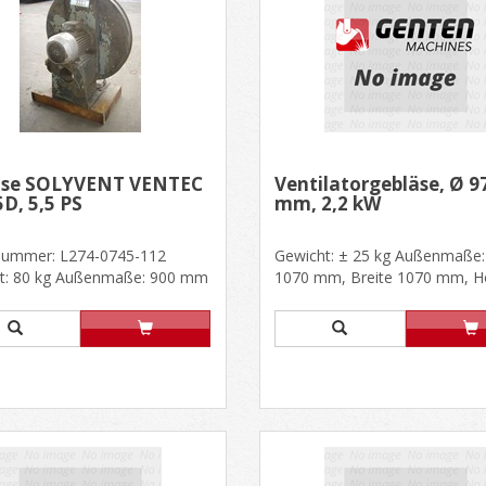
äse SOLYVENT VENTEC
Ventilatorgebläse, Ø 9
D, 5,5 PS
mm, 2,2 kW
nummer: L274-0745-112
Gewicht: ± 25 kg Außenmaße:
t: 80 kg Außenmaße: 900 mm
1070 mm, Breite 1070 mm, 
mm, H. 920 mm Motor
460 mm Motor: 2,2 kW, 220/380
.....