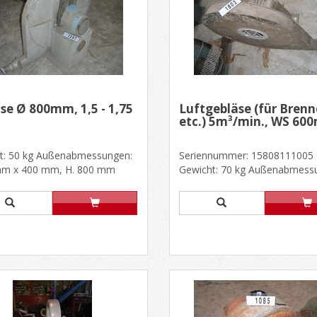
se Ø 800mm, 1,5 - 1,75
Luftgebläse (für Brenn
etc.) 5m³/min., WS 6
t: 50 kg Außenabmessungen:
Seriennummer: 15808111005
m x 400 mm, H. 800 mm
Gewicht: 70 kg Außenabmess
 ABB, Type: CIFIP55IEC34,
900 mm x 400 mm, H. 800m
Motor: HE......