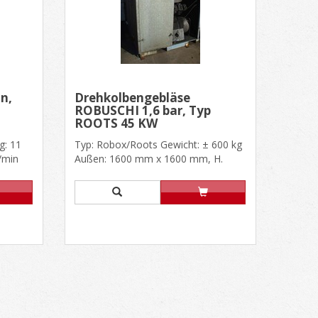
n,
Drehkolbengebläse
ROBUSCHI 1,6 bar, Typ
ROOTS 45 KW
: 11
Typ: Robox/Roots Gewicht: ± 600 kg
/min
Außen: 1600 mm x 1600 mm, H.
...
1790 mm Motor Marke ABB, Typ......