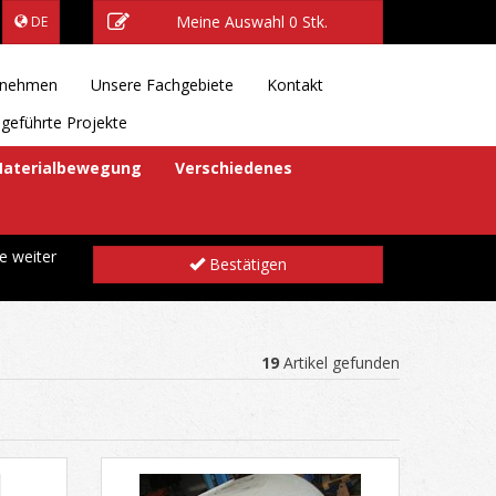
Meine Auswahl
0 Stk.
DE
rnehmen
Unsere Fachgebiete
Kontakt
geführte Projekte
aterialbewegung
Verschiedenes
e weiter
Bestätigen
19
Artikel gefunden