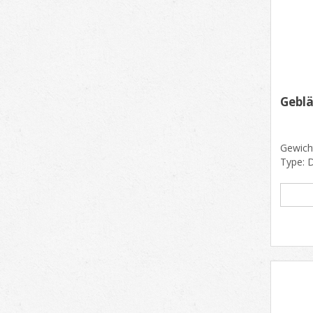
Geblä
Gewich
Type: 
564860
kW......