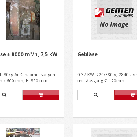
se ± 8000 m³/h, 7,5 kW
Gebläse
t: 80kg Außenabmessungen:
0,37 KW, 220/380 V, 2840 U/m
 x 600 mm, H. 890 mm
und Ausgang Ø 120mm ...
istung: 7,5 kW, 220/380 V,......