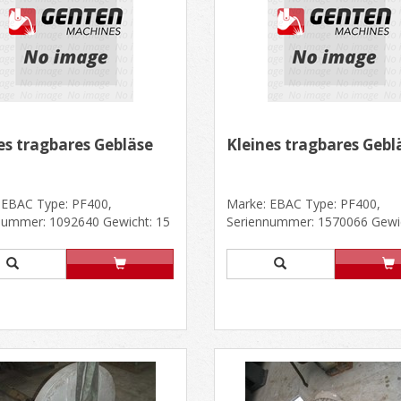
es tragbares Gebläse
Kleines tragbares Gebl
 EBAC Type: PF400,
Marke: EBAC Type: PF400,
nummer: 1092640 Gewicht: 15
Seriennummer: 1570066 Gewic
ßenabmessungen: 440mm x
15 kg Außenabmessungen: 4
....
300m......