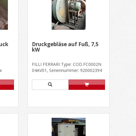
ruck
Druckgebläse auf Fuß, 7,5
kW
FILLI FERRARI Type: COD.FC0002N
x
04AV01, Seriennummer: 920002394
1,3 kW,
Baujahr: 1992, Gewicht: ± 100 k......