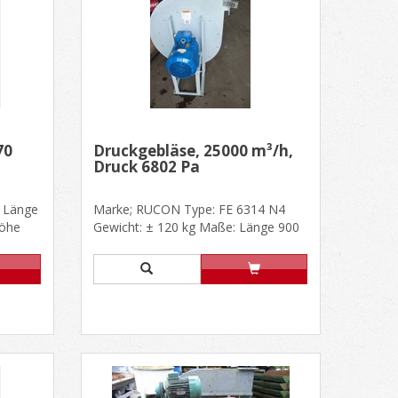
70
Druckgebläse, 25000 m³/h,
Druck 6802 Pa
 Länge
Marke; RUCON Type: FE 6314 N4
Höhe
Gewicht: ± 120 kg Maße: Länge 900
 V......
mm, Breite 620 mm, Höhe 1100
m......