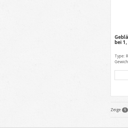
Gebl
bei 1
Type: 
Gewich
Außen
1110 mm
Zeige
1