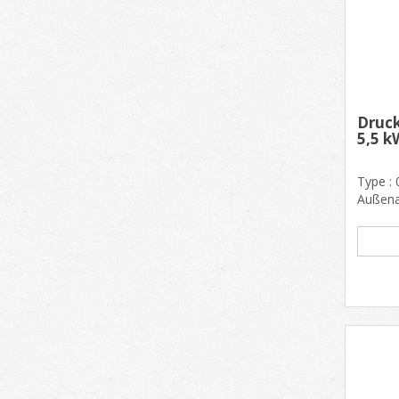
Druck
5,5 k
Type : 
Außena
mm, H. 