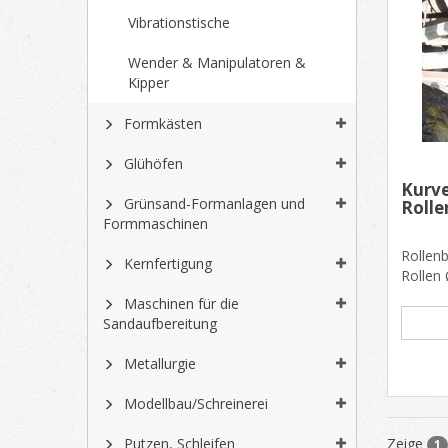
Vibrationstische
Wender & Manipulatoren &
Kipper
Formkästen
Glühöfen
Kurve
Grünsand-Formanlagen und
Rolle
Formmaschinen
Rollen
Kernfertigung
Rollen
Achsen
Maschinen für die
14......
Sandaufbereitung
Metallurgie
Modellbau/Schreinerei
Putzen, Schleifen
Zeige
1