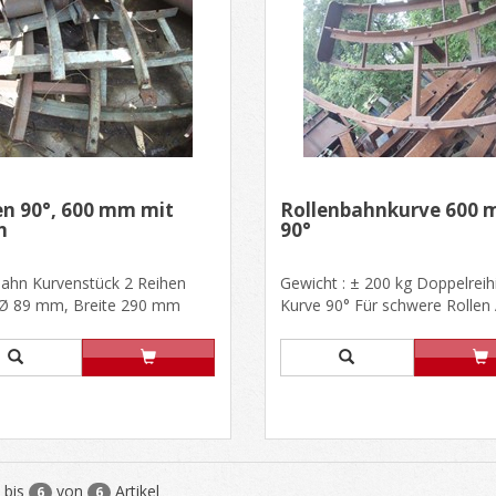
n 90°, 600 mm mit
Rollenbahnkurve 600 
n
90°
bahn Kurvenstück 2 Reihen
Gewicht : ± 200 kg Doppelreih
 Ø 89 mm, Breite 290 mm
Kurve 90° Für schwere Rollen
 Ø 19 mm, abgeflacht auf
Ø 35mm...
bis
von
Artikel
6
6