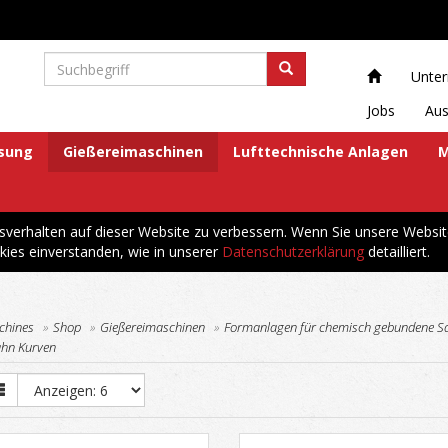
Unte
Jobs
Aus
ösung
Gießereimaschinen
Lufttechnische Anlagen
M
erhalten auf dieser Website zu verbessern. Wenn Sie unsere Websit
kies einverstanden, wie in unserer
Datenschutzerklärung
detailliert.
chines
Shop
Gießereimaschinen
Formanlagen für chemisch gebundene S
ahn Kurven