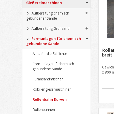
Gießereimaschinen
Aufbereitung chemisch
gebundener Sande
Aufbereitung Grünsand
Formanlagen für chemisch
gebundene Sande
Rolle
Alles für die Schlichte
breit
Formanlagen f. chemisch
Gewich
gebundene Sande
x 800 
von 80
Furansandmischer
Kokillengiessmaschinen
Rollenbahn Kurven
Rollenbahnen