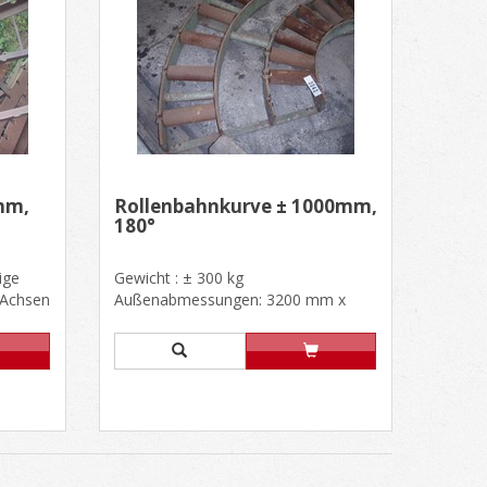
mm,
Rollenbahnkurve ± 1000mm,
180°
ige
Gewicht : ± 300 kg
 Achsen
Außenabmessungen: 3200 mm x
1600mm, H. 180mm Zwei Reihen
Rollen von 300 mm...