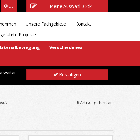
Meine Auswahl
0 Stk.
DE
rnehmen
Unsere Fachgebiete
Kontakt
geführte Projekte
aterialbewegung
Verschiedenes
e weiter
Bestätigen
ande
6
Artikel gefunden