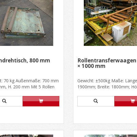
ndrehtisch, 800 mm
Rollentransferwaagen
× 1000 mm
t: 70 kg Außenmaße: 700 mm
Gewicht: ±500kg Maße: Länge
mm, H. 200 mm Mit 5 Rollen
1900mm; Breite: 1800mm; Hö
0 mm, Ø 65 mm Montiert......
820mm Rollenbreite 1000mm
Achsabsta......