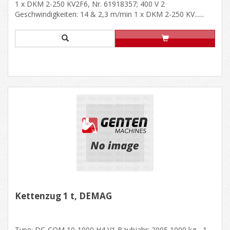
1 x DKM 2-250 KV2F6, Nr. 61918357; 400 V 2
Geschwindigkeiten: 14 & 2,3 m/min 1 x DKM 2-250 KV......
Kettenzug 1 t, DEMAG
Type: DC-COM 10-1000 H4 V1 Bauhjahr: 2005 1000 kg - 1