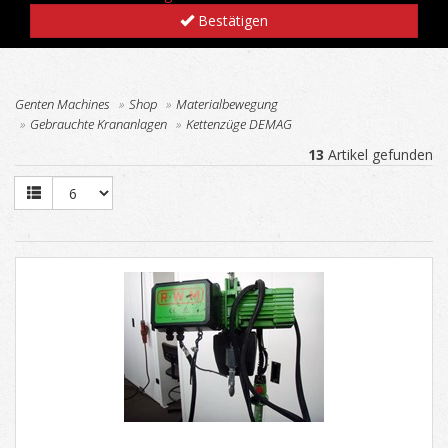
Bestätigen
Genten Machines
Shop
Materialbewegung
Gebrauchte Krananlagen
Kettenzüge DEMAG
13
Artikel gefunden