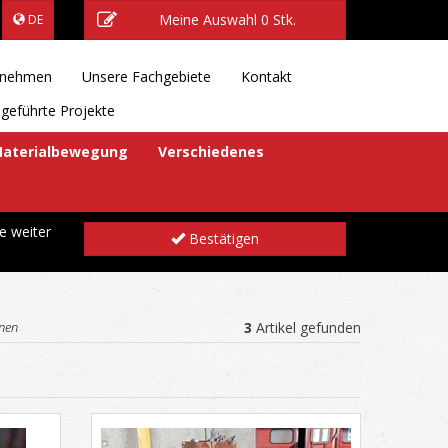
Meine Auswahl
0 Stk.
DE
rnehmen
Unsere Fachgebiete
Kontakt
geführte Projekte
aterialbewegung
Verschiedenes
e weiter
Bestätigen
inen
3
Artikel gefunden