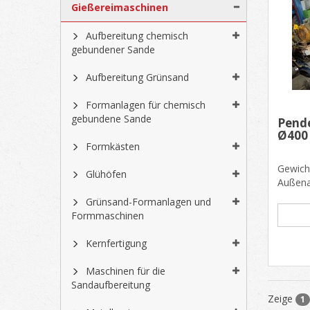
Gießereimaschinen
Aufbereitung chemisch
gebundener Sande
Aufbereitung Grünsand
Formanlagen für chemisch
gebundene Sande
Pende
Ø400
Formkästen
Gewich
Glühöfen
Außena
mm, H.
Grünsand-Formanlagen und
Formmaschinen
Kernfertigung
Maschinen für die
Sandaufbereitung
Zeige
1