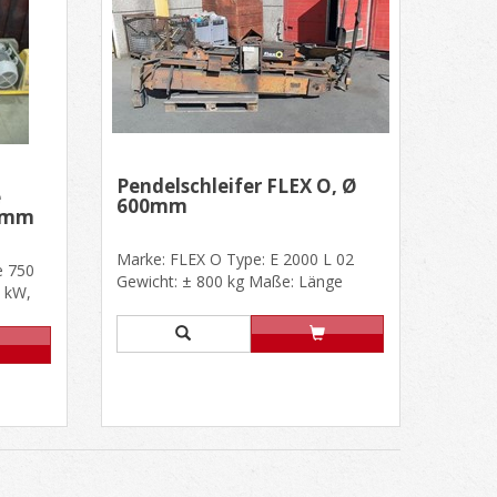
Pendelschleifer FLEX O, Ø
e
600mm
 mm
Marke: FLEX O Type: E 2000 L 02
e 750
Gewicht: ± 800 kg Maße: Länge
 kW,
3000mm, Breite 1300mm, Höhe
hl......
1000......