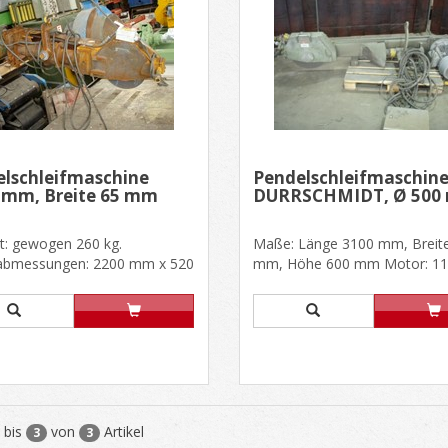
lschleifmaschine
Pendelschleifmaschin
 mm, Breite 65 mm
DURRSCHMIDT, Ø 500
t: gewogen 260 kg.
Maße: Länge 3100 mm, Breit
bmessungen: 2200 mm x 520
mm, Höhe 600 mm Motor: 11
 450 mm Motor SIEMENS,......
220/380 V, 50 Hz, 1460 U/min Sc
bis
von
Artikel
3
3