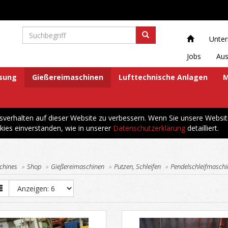
Unte
Jobs
Aus
ösung
Gießereimaschinen
Lufttechnische Anlagen
M
erhalten auf dieser Website zu verbessern. Wenn Sie unsere Websit
kies einverstanden, wie in unserer
Datenschutzerklärung
detailliert.
chines
Shop
Gießereimaschinen
Putzen, Schleifen
Pendelschleifmasch