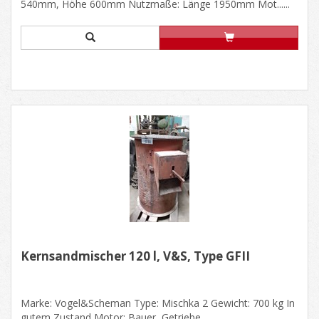
540mm, Höhe 600mm Nutzmaße: Länge 1950mm Mot......
Kernsandmischer 120 l, V&S, Type GFII
Marke: Vogel&Scheman Type: Mischka 2 Gewicht: 700 kg In
gutem Zustand Motor: Bauer, Getriebe,......