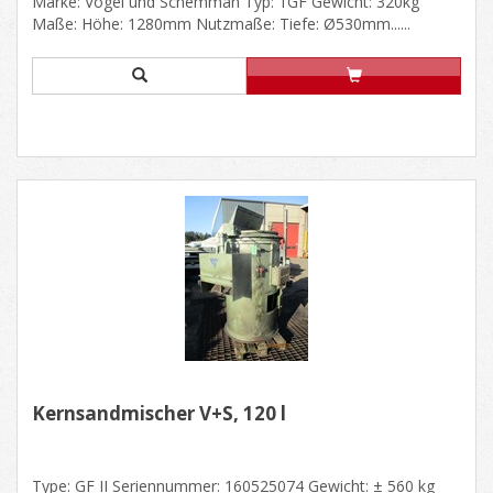
Marke: Vogel und Schemman Typ: 1GF Gewicht: 320kg
Maße: Höhe: 1280mm Nutzmaße: Tiefe: Ø530mm......
Kernsandmischer V+S, 120 l
Type: GF II Seriennummer: 160525074 Gewicht: ± 560 kg