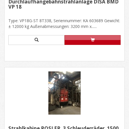
Durchlaufhängebahnstrahlanlage DISA BMD
VP 18
Type: VP18G-ST 8T338, Seriennummer: KA 603689 Gewicht:
± 12000 kg Außenabmessungen: 3200 mm x......
Strahlkabine RÖSLER, 3 Schleuderräder, 1500